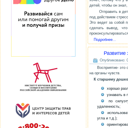
детей, чтобы он знал
Отправить в детск
под действием стресс
Это ведет за собой 
сделать вывод, чт
проконсультироваться
Подробнее...
Развитие 
Опубликовано: 0
Восприятие- это о
на органы чувств.
К старшему дошко
хорошо разл
узнавать в 
по силуэту
удаленность;
использоват
угла и т.д.);
ориентирова