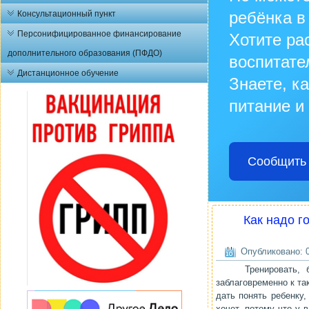
ребёнка в
Консультационный пункт
Персонифицированное финансирование
Хотите ра
дополнительного образования (ПФДО)
воспитате
Дистанционное обучение
Знаете, к
питание и
Сообщить 
Как надо г
Опубликовано: 0
Тренировать, бу
заблаговременно к та
дать понять ребенку,
хочет, потому что у 