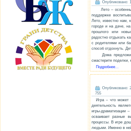
Опубликовано: 1
Лето – особенный
поддержке воспитыв
Лето, известно нам, 
городе и на даче, н
прошлого или новы
радостно отдыхать как
с родителями или ба
способ отдохнуть. Де
Дома предложите 
смастерите поделки, 
Подробнее...
Опубликовано: 2
755
Игра – что может 
деятельность являет
игры-драматизации –
осваивает разные в
процессы. В игре до
людьми. Именно в не