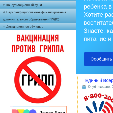
ребёнка в
Консультационный пункт
Персонифицированное финансирование
Хотите ра
дополнительного образования (ПФДО)
воспитате
Дистанционное обучение
Знаете, к
питание и
Сообщить 
Единый Всер
Опубликовано: 0