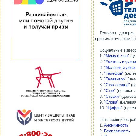
Телефон доверия 
профилактическим сре
Социальные видеор
1.
"Мама и сын"
(це
2.
"Учитель и учени
3.
"Мальчик и дево
4.
"Телефон"
(целев
5.
"Телевизор"
(цел
6.
"Стук сердца"
(це
7.
"Стук"
(целевая а
8.
"Страхи"
(целева
9.
"Слова"
(целевая
10.
"Цифры"
(целев
Пять принципов р
1.
Анонимность
2.
Бесплатность