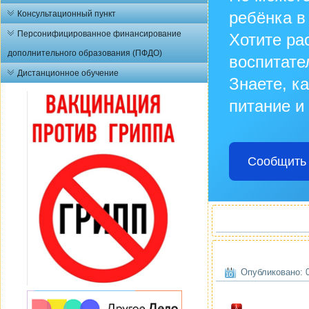
ребёнка в
Консультационный пункт
Персонифицированное финансирование
Хотите ра
дополнительного образования (ПФДО)
воспитате
Дистанционное обучение
Знаете, к
питание и
Сообщить 
Опубликовано: 0