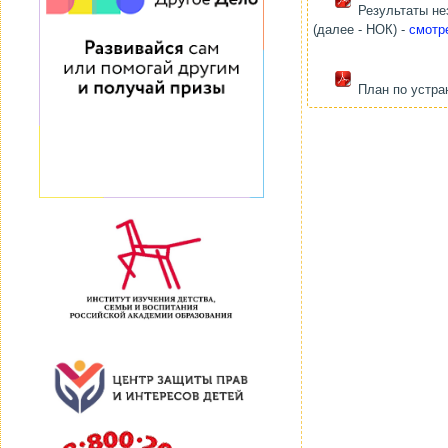
Результаты не
(далее - НОК) -
смотр
План по устра