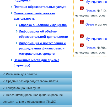
поддержки
Муниципально
Платные образовательные услуги
Приказ
№210-о 
Финансово-хозяйственная
муниципальных услуг 
деятельность
Отчет
о выполн
Справка о наличии имущества
Информация об объёме
образовательной деятельности
Муниципально
Информация о поступлении и
Приказ
№394-о 
расходовании финансовых и
муниципальных услуг 
материальных средств
Вакантные места для приема
(перевода)
Реквизиты для оплаты
Средний размер родительской платы
Консультационный пункт
Персонифицированное финансирование
дополнительного образования (ПФДО)