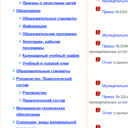
Муниципально
Приказы о зачислении детей
Образование
Приказ
№1116-о
Образовательные стандарты
Информация
Образовательная программа
Муниципально
Аннотации, рабочие
Приказ
№1144-о
программы
муниципальных услуг 
Календарный учебный график
Отчет
о выполн
Учебный и годовой план
Образовательные стандарты
Руководство. Педагогический
состав
Муниципально
Руководство
Приказ
№116-о 
Педагогический состав
муниципальных услуг 
Материально-техническое
Отчет
о выполн
обеспечение
Стипендии, виды материальной