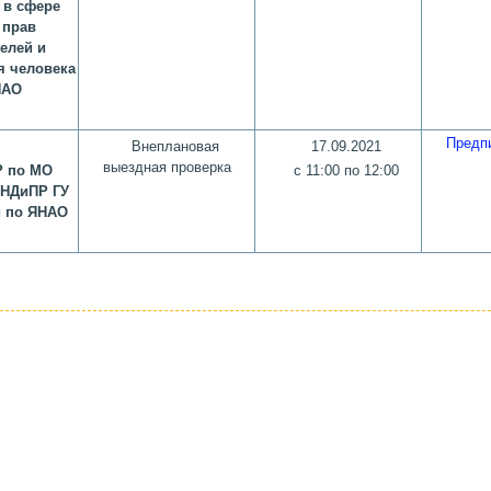
 в сфере
 прав
елей и
я человека
НАО
Предп
Внеплановая
17.09.2021
выездная проверка
 по МО
с 11:00 по 12:00
УНДиПР ГУ
 по ЯНАО