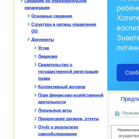
Сведения об образовательной
ребён
организации
Основные сведения
Хотите
Структура и органы управления
воспи
ОО
Знаете
Документы
питани
Устав
Лицензия
Свидетельство о
государственной регистрации
Сооб
права
Коллективный договор
План финансово-хозяйственной
Предпи
деятельности
Локальные акты
Опублико
Предписания органов, отчеты
Отчёт о результатах
Наименован
самообследования
осуществ