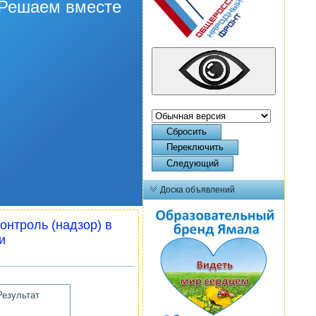
Решаем вместе
Сбросить
Переключить
Следующий
Доска объявлений
нтроль (надзор) в
и
Результат