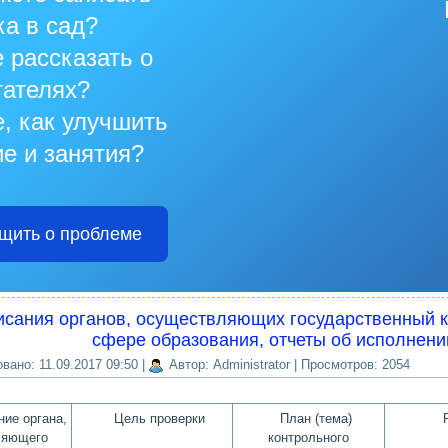
ка в сад?
 рассказать о
тателях?
, как улучшить
е и занятия?
щить о проблеме
сания органов, осуществляющих государственный ко
сфере образования, отчеты об исполнени
вано: 11.09.2017 09:50
|
Автор: Administrator
| Просмотров: 2054
ие органа,
Цель проверки
План (тема)
ляющего
контрольного