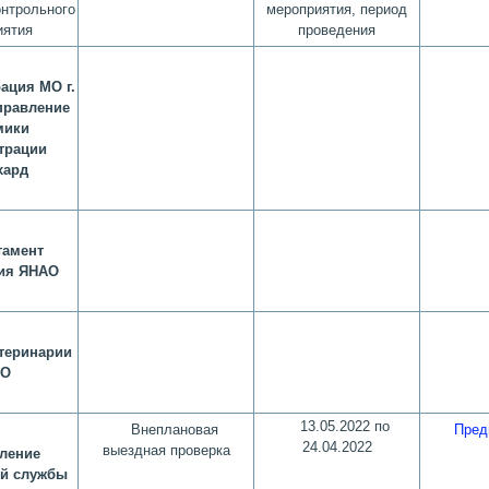
онтрольного
мероприятия, период
иятия
проведения
ация МО г.
правление
мики
трации
хард
тамент
ия ЯНАО
теринарии
АО
13.05.2022 по
Внеплановая
Пред
24.04.2022
выездная проверка
ление
й службы