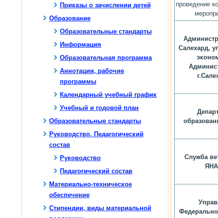
проведение к
Приказы о зачислении детей
меропр
Образование
Образовательные стандарты
Администр
Информация
Салехард, у
эконо
Образовательная программа
Админис
Аннотации, рабочие
г.Сале
программы
Календарный учебный график
Учебный и годовой план
Депар
Образовательные стандарты
образован
Руководство. Педагогический
состав
Служба ве
Руководство
ЯН
Педагогический состав
Материально-техническое
обеспечение
Управ
Стипендии, виды материальной
Федерально