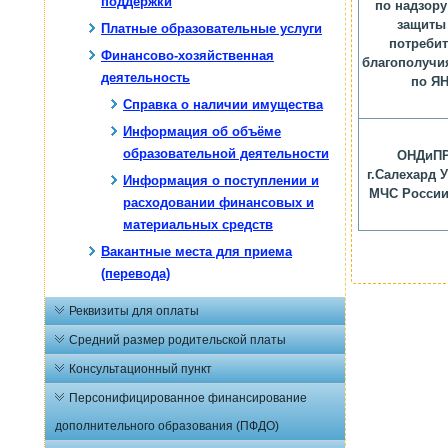
поддержки
по надзору
защиты
Платные образовательные услуги
потребит
Финансово-хозяйственная
благополучи
деятельность
по Я
Справка о наличии имущества
Информация об объёме
образовательной деятельности
ОНДиПР
г.Салехард 
Информация о поступлении и
МЧС России
расходовании финансовых и
материальных средств
Вакантные места для приема
(перевода)
Реквизиты для оплаты
Средний размер родительской платы
Консультационный пункт
Персонифицированное финансирование
дополнительного образования (ПФДО)