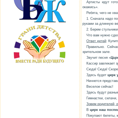
Артисты идут гот
окажись».
Ребята, чего не хва
1. Сначала надо по
руками за длинную ве
2. Берем стульчики
Что вам нужно сде
Ответ детей
: Купит
Правильно. Сейча
зрительном зале.
Звучит песня
«
Цир
Кассир завлекает з
Сюда! Сюда! Скоре
Здесь будет
цирк 
Начнется представ
Веселое сейчас!
Здесь будут разные
Гимнастки, силачи,
Зовем родителей, 
В
цирк наш поспе
Покупают билеты, к