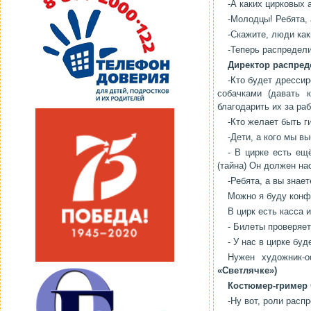
-А каких цирковых 
-Молодцы! Ребята,
-Скажите, люди как
-Теперь распредел
Директор распред
-Кто будет дресси
собачками (давать
благодарить их за раб
-Кто желает быть 
-Дети, а кого мы в
- В цирке есть ещ
(тайна) Он должен на
-Ребята, а вы знае
Можно я буду конф
В цирк есть касса 
- Билеты проверяет
- У нас в цирке бу
Нужен художник-
«Светлячке»)
Костюмер-гример
-Ну вот, роли расп