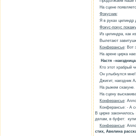
Продолжаем наше 
На сцене появляет
Фокусник
:
Я в руках цилиндр 
Фокус-покус покаж
Из цилиндра, как и
Вылетают завитушк
Конферансье
: Вот
На арене цирка на
Настя –наездница
Кто этот храбрый ч
Он улыбнулся мне!
Джигит, наездник А
На рыжем скакуне.
На сцену выскакив
Конферансье
: Апл
Конферансье: - А с
В цирке закончилось
делам, в буфет: купит
Конферансье
: Апл
стих, Авелина расск