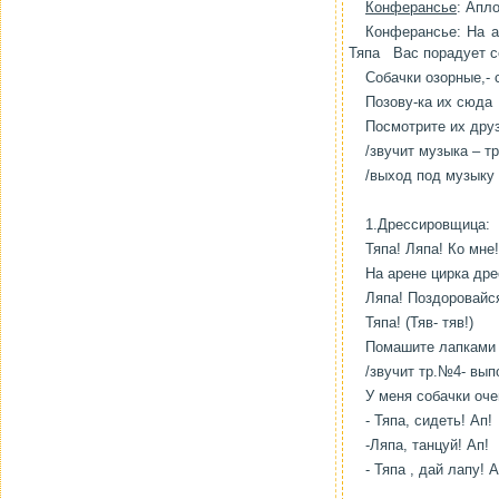
Конферансье
: Апл
Конферансье: На а
Тяпа Вас порадует с
Собачки озорные,- 
Позову-ка их сюда
Посмотрите их друз
/звучит музыка – т
/выход под музыку 
1.Дрессировщица:
Тяпа! Ляпа! Ко мне!
На арене цирка др
Ляпа! Поздоровайся
Тяпа! (Тяв- тяв!)
Помашите лапками 
/звучит тр.№4- вып
У меня собачки оч
- Тяпа, сидеть! Ап!
-Ляпа, танцуй! Ап!
- Тяпа , дай лапу! А