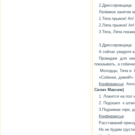
2.Дрессировщица:
Любимое занятие мо
1.Тяпа прыжок! Ап!
2.Ляпа прыжок! Ап!
3.Тяпа, Ляпа покаж
3.Дрессировщица:
А сейчас увидите к
Проведем для них
показывать, а собачки
Молодцы, Тяпа и Л
«Собачки, домой!» 
Конферансье
: Апл
Силач Максим)
1. Ложится на пол 
2. Подошел к штанг
3.Поднимае гири, д
Конферансье
:
Расставаний прихо
Но не будем грусти