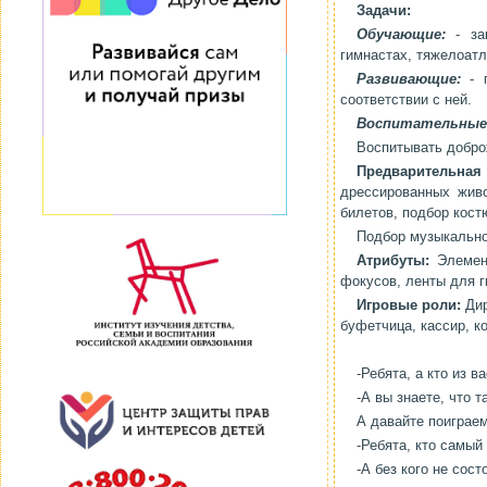
Задачи:
Обучающие:
- зак
гимнастах, тяжелоатл
Развивающие:
- п
соответствии с ней.
Воспитательные
Воспитывать добро
Предварительная 
дрессированных живо
билетов, подбор кост
Подбор музыкальн
Атрибуты:
Элемент
фокусов, ленты для г
Игровые роли:
Дир
буфетчица, кассир, к
-Ребята, а кто из в
-А вы знаете, что т
А давайте поиграе
-Ребята, кто самый
-А без кого не сос