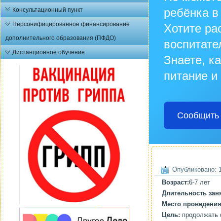
ребёнка в
Консультационный пункт
Персонифицированное финансирование
Хотите ра
дополнительного образования (ПФДО)
воспитате
Дистанционное обучение
Знаете, к
питание и
Сообщить 
Опубликовано: 1
Возраст:
6-7 лет
Длительность зан
Место проведени
Цель:
продолжать ф