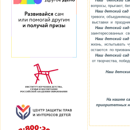
Наш детский са
вопросы, прыгают, бег
Наш детский сад
тревоги, объединяющи
выставки и праздник
Наш детский сад
заинтересованных св
Наш детский са
жизнь, испытывать 
остаются по призван
Наш детский сад
от творчества, побед
Наш детски
На нашем с
приоритетных на