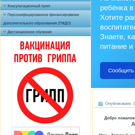
ребёнка в
Консультационный пункт
Персонифицированное финансирование
Хотите ра
дополнительного образования (ПФДО)
воспитате
Дистанционное обучение
Знаете, к
питание и
Сообщить 
Опубликовано: 0
Добро пожалов
Д